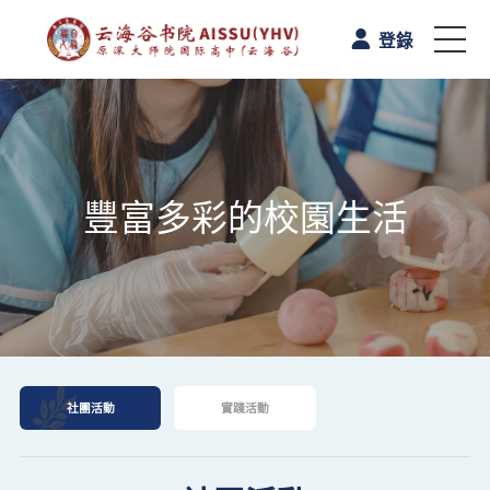
登錄
首頁
認識雲海谷書院
豐富多彩的校園生活
學與教
校園生活
A-Level课程
社團活動
實踐活動
升學路向