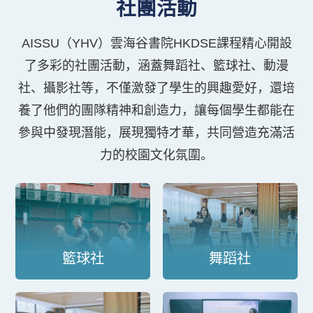
社團活動
聯絡我們
AISSU（YHV）雲海谷書院HKDSE課程精心開設
校園快訊
了多彩的社團活動，涵蓋舞蹈社、籃球社、動漫
社、攝影社等，不僅激發了學生的興趣愛好，還培
養了他們的團隊精神和創造力，讓每個學生都能在
EN
參與中發現潛能，展現獨特才華，共同營造充滿活
力的校園文化氛圍。
籃球社
舞蹈社