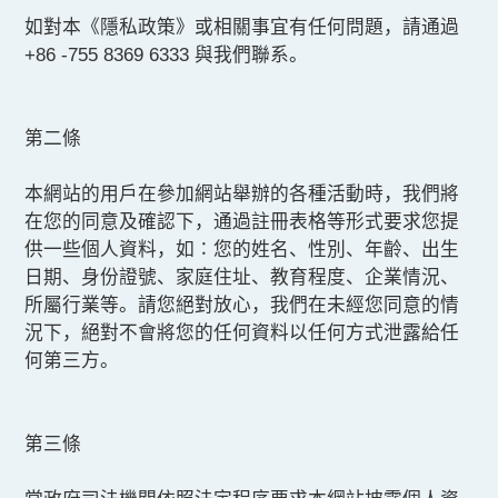
聯絡我們
如對本《隱私政策》或相關事宜有任何問題，請通過
+86 -755 8369 6333 與我們聯系。
校園快訊
第二條
EN
本網站的用戶在參加網站舉辦的各種活動時，我們將
在您的同意及確認下，通過註冊表格等形式要求您提
供一些個人資料，如∶您的姓名、性別、年齡、出生
日期、身份證號、家庭住址、教育程度、企業情況、
所屬行業等。請您絕對放心，我們在未經您同意的情
況下，絕對不會將您的任何資料以任何方式泄露給任
何第三方。
第三條