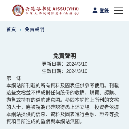
登錄
首頁
免責聲明
首頁
認識雲海谷書院
免責聲明
學與教
更新日期：2024/3/10
生效日期：
2024/3/10
第一條
校園生活
本網站所刊載的所有資料及圖表僅供參考使用。刊載
這些文檔並不構成對任何股份的收購、購買、認購、
A-Level课程
拋售或持有的邀約或意圖。參閱本網站上所刊的文檔
的人士，應被視為已確認得悉上述立場。投資者依據
本網站提供的信息、資料及圖表進行金融、證券等投
升學路向
資項目所造成的盈虧與本網站無關。