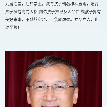
九層之臺，起於累土。教育孩子朝著標桿直跑，培育
孩子擁抱高尚人格,陶造孩子推己及人品性,讓孩子擁有
美好未來，不馳於空想、不驚於虛聲。立品立人，止
於至善！