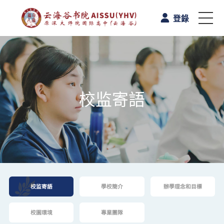
登錄
首頁
認識雲海谷書院
校监寄語
學與教
校園生活
A-Level课程
校监寄語
學校簡介
辦學理念和目標
升學路向
校園環境
專業團隊