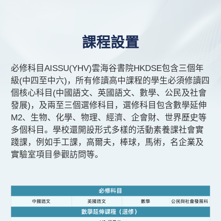
聯絡我們
校園快訊
課程設置
必修科目AISSU(YHV)雲海谷書院HKDSE包含三個年
級(中四至中六)，所有修讀高中課程的學生必須修讀四
EN
個核心科目(中國語文、英國語文、數學、公民及社會
發展)，及兩至三個選修科目，選修科目包含數學延伸
M2、生物、化學、物理、經濟、企會財、世界歷史等
多個科目。學校還開設形式多樣的活動素養課社會實
踐課，例如手工課，高爾夫，棒球，馬術，名企業及
實驗室項目參觀訪問等。