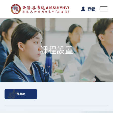
登錄
首頁
認識雲海谷書院
課程設置
學與教
校園生活
A-Level课程
學與教
升學路向