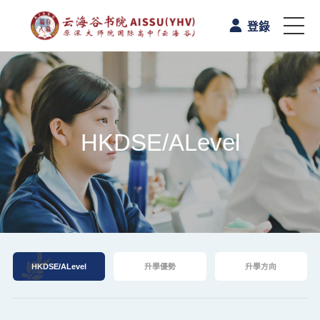
登錄
首頁
認識雲海谷書院
HKDSE/ALevel
學與教
校園生活
A-Level课程
HKDSE/ALevel
升學優勢
升學方向
升學路向