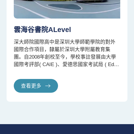
雲海谷書院ALevel
深大師院國際高中是深圳大學師範學院的對外
國際合作項目，隸屬於深圳大學附屬教育集
團。自2008年創校至今，學校事註發展由大學
國際考評部( CAIE )、愛德思國家考試局 ( Edex
cel )、牛津 AQA 考試局授權的"國際金牌課程"-
- IGCSE 和 A-Level 課程。並提供 ACT 、雅思
查看更多
及托福等多項國際考試的專業輔導培訓，更進
一步地提升學生的國際競爭力。學校擁有一流
的海外升留學顧問團隊，規割、指、實施到提
升，全方位幫助了一批又一批學子成功進入了
美、英、加、澳、中國香港等地的頂尖學府。