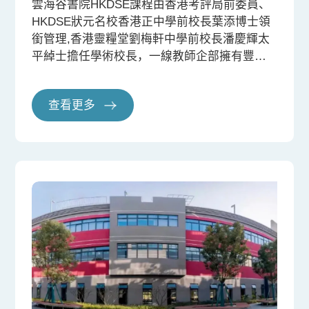
雲海谷書院HKDSE課程由香港考評局前委員、
HKDSE狀元名校香港正中學前校長葉添博士領
銜管理,香港靈糧堂劉梅軒中學前校長潘慶輝太
平綽士擔任學術校長，一線教師企部擁有豐富
的DSE教學經驗。學校以升入世界名校為導
向，註重學術教育，采用精細化嚴格管理模
查看更多
式，為學生升學成長保駕護航!