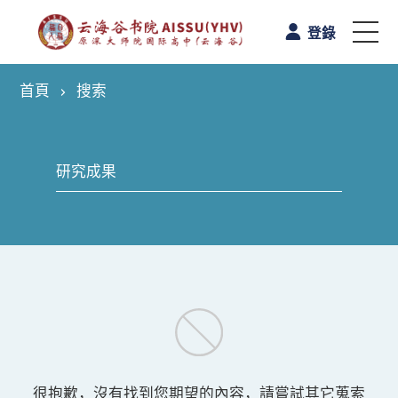
登錄
首頁
搜索
首頁
認識雲海谷書院
學與教
校園生活
A-Level课程
升學路向
很抱歉，沒有找到您期望的內容，請嘗試其它蒐索